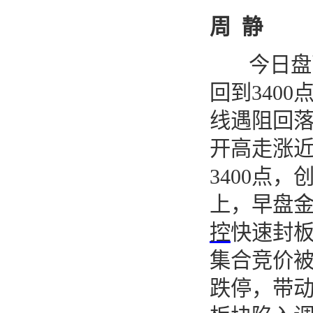
周
静
今日盘
回到
3400
线遇阻回
开高走涨
3400
点，
上，早盘
控
快速封
集合竞价
跌停，带