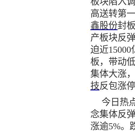
板块陷入
高送转第
鑫股份
封
产板块反
迫近
15000
板，带动
集体大涨
技
反包涨
今日热
念集体反
涨逾
5%
。