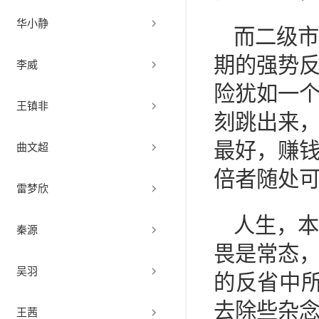
华小静
而二级
期的强势
李威
险犹如一
王镇非
刻跳出来
最好，赚钱
曲文超
倍者随处可
雷梦欣
人生，
秦源
畏是常态
吴羽
的反省中
去除些杂念
王茜