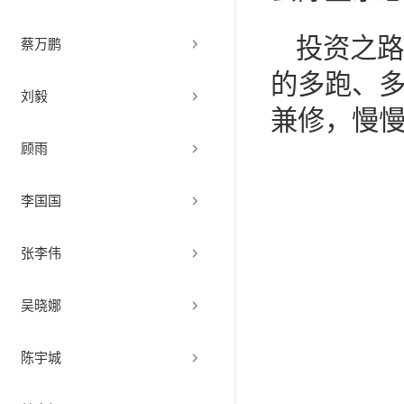
投资之
蔡万鹏
的多跑、
刘毅
兼修，慢
顾雨
李国国
张李伟
吴晓娜
陈宇城