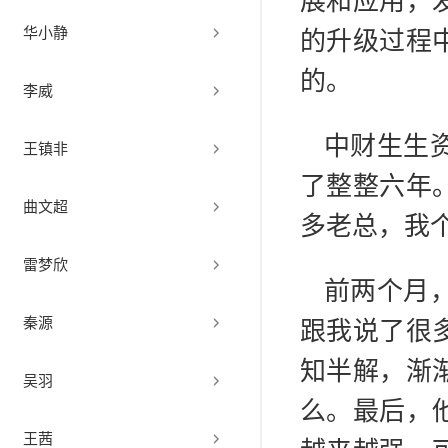
展和应用，
华小静
的升级过程
的。
李威
中财生生
王镇非
了整整六年
曲文超
多老总，我
雷梦欣
前两个月
秦源
跟我说了很
知半解，渐
吴羽
么。最后，
王茜