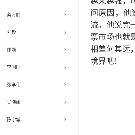
越来越强，
问原因，他
蔡万鹏
流。他说完
刘毅
票市场也就
相差何其远
顾雨
境界吧！
李国国
张李伟
吴晓娜
陈宇城