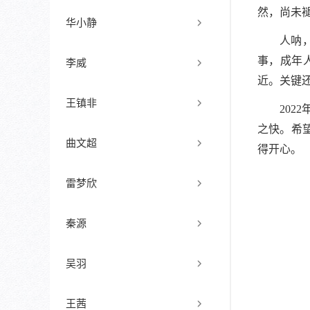
然，尚未
华小静
人呐
事，成年
李威
近。关键
王镇非
20
之快。希
曲文超
得开心。
雷梦欣
秦源
吴羽
王茜