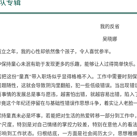
队专辑
我的反省
吴晓娜
而立之年，我的心性却依然像个孩子，令人喜忧参半。
中保持童心未泯有助于发现更多的乐趣，能够让人过得简单快乐
若把这份
“童真”带入职场似乎显得格格不入。工作中需要时刻
问题随性，这就会导致阴沟里翻船，犯一些低级错误。当出现错
而事情的发展总是事与愿违，越害怕出错，就越容易出错，陷入
毕竟这个年纪还停留在与基础性错误作思想斗争，着实让人老脸
保持童真未必是坏事，若能把对生活的热爱转移一部分到工作中
个尺度，特别是对自己情绪的掌控力较差，特别在意他人的看
影响到工作状态。归根结底，一方面是社会阅历太少，思想稚