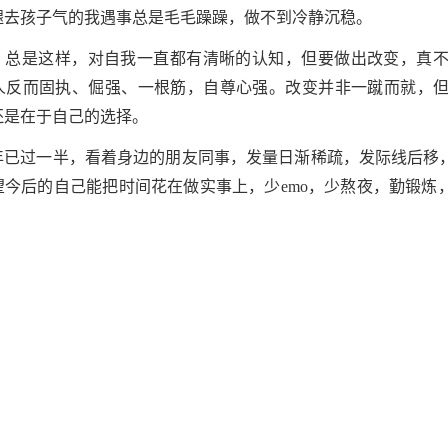
褪去孩子气的我遇事总是毛毛躁躁，做不到冷静沉稳。
，总是这样，对自我一直都有清晰的认知，但要做出改变，真
人反而固执、倔强、一根筋，自尊心强。改变并非一蹴而就，
还是在于自己的选择。
22年已过一半，看着身边的朋友同事，发量日渐稀疏，发际线后
望今后的自己能把时间花在做实事上，少emo，少熬夜，勤锻炼