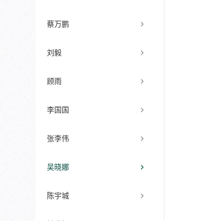
蔡万鹏
刘毅
顾雨
李国国
张李伟
吴晓娜
陈宇城