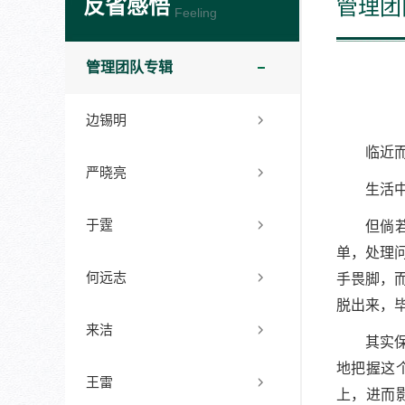
反省感悟
管理团
Feeling
管理团队专辑
边锡明
临近
严晓亮
生活
于霆
但倘
单，处理
何远志
手畏脚，
脱出来，
来洁
其实
地把握这
王雷
上，进而