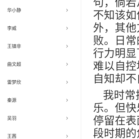
句，倘若
华小静
不知该如
外，其他
李威
败。日常
王镇非
行力明显
难以自控
曲文超
自知却不
雷梦欣
我时常
秦源
乐。但快
停留在表
吴羽
段时期的
王茜