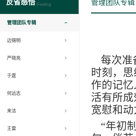
反省感悟
管理团队专辑
Feeling
管理团队专辑
边锡明
每次准
严晓亮
时刻，思
于霆
作的记忆
何远志
活有所成
宽慰和动
来洁
“年初
王雷