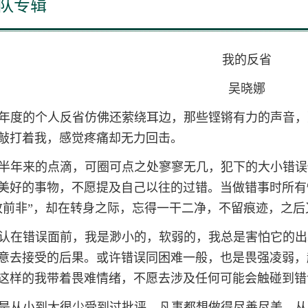
队专辑
我的反省
吴晓娜
17年度的个人反省仿佛还萦绕耳边，那些铿锵有力的声音
敲打着我，感觉疼痛却无力回击。
半年来的点滴，可圈可点之处寥寥无几，犯下的大小错误
美好的事物，不愿提及自己以往的过错。当做错事时所有
改前非”，却在转身之际，忘得一干二净，不留痕迹，之
认在错误面前，我是渺小的，软弱的，我总是害怕它的出
意去接受的后果。或许错误同困难一般，也是畏强凌弱，
这样的我带着畏难情绪，不愿去涉及任何可能会触碰到错
是从小到大很少受到过批评，凡事都想做得尽善尽美，从