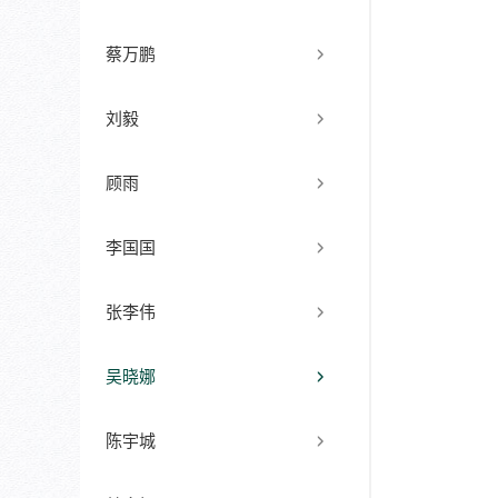
蔡万鹏
刘毅
顾雨
李国国
张李伟
吴晓娜
陈宇城