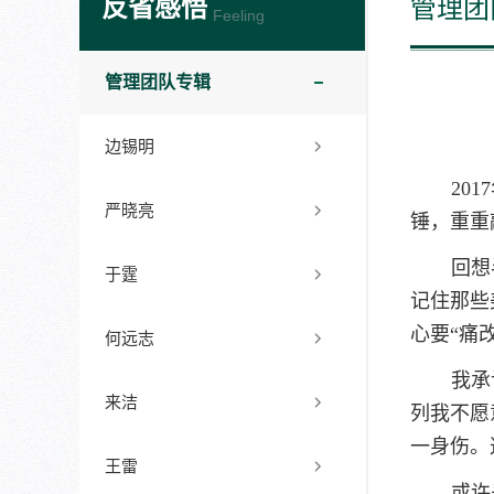
反省感悟
管理团
Feeling
管理团队专辑
边锡明
20
严晓亮
锤，重重
回想
于霆
记住那些
心要“痛
何远志
我承
来洁
列我不愿
一身伤。
王雷
或许