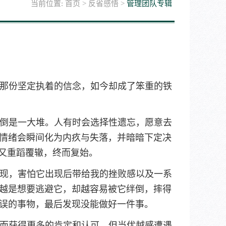
当前位置:
首页
>
反省感悟
>
管理团队专辑
，那份坚定执着的信念，如今却成了笨重的铁
倒是一大堆。人有时会选择性遗忘，愿意去
情绪会瞬间化为内疚与失落，并暗暗下定决
后又重蹈覆辙，终而复始。
现，害怕它出现后带给我的挫败感以及一系
越是想要逃避它，却越容易被它绊倒，摔得
误的事物，最后发现没能做好一件事。
而获得更多的肯定和认可。但当优越感遭遇