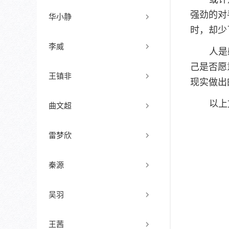
强劲的对
华小静
时，却少
李威
人是
己是否愿
王镇非
现实做出
以上
曲文超
雷梦欣
秦源
吴羽
王茜